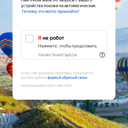
Нам очень жаль, но запросы с вашего
устройства похожи на автоматические.
Почему это могло произойти?
Я не робот
Нажмите, чтобы продолжить
Yandex SmartCaptcha
Если у вас возникли проблемы, пожалуйста,
воспользуйтесь
формой обратной связи
9185224444489124264
:
1786137951