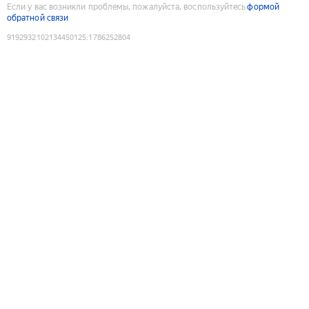
Если у вас возникли проблемы, пожалуйста, воспользуйтесь
формой
обратной связи
9192932102134450125
:
1786252804