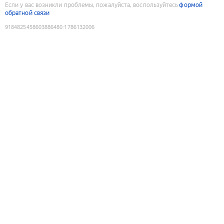
Если у вас возникли проблемы, пожалуйста, воспользуйтесь
формой
обратной связи
9184825458603886480
:
1786132006