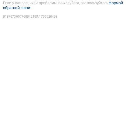
Если у вас возникли проблемы, пожалуйста, воспользуйтесь
формой
обратной связи
9197873607768942189
:
1786326439