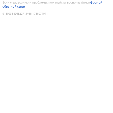
Если у вас возникли проблемы, пожалуйста, воспользуйтесь
формой
обратной связи
9180935496522713466
:
1786074041