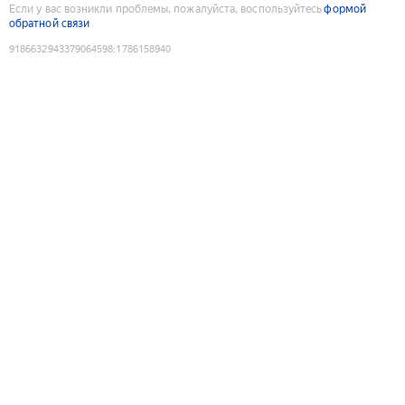
Если у вас возникли проблемы, пожалуйста, воспользуйтесь
формой
обратной связи
9186632943379064598
:
1786158940