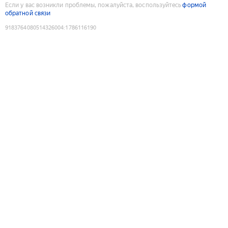
Если у вас возникли проблемы, пожалуйста, воспользуйтесь
формой
обратной связи
9183764080514326004
:
1786116190