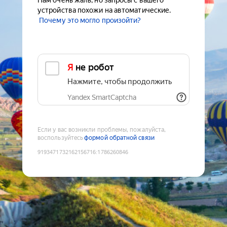
Нам очень жаль, но запросы с вашего
устройства похожи на автоматические.
Почему это могло произойти?
Я не робот
Нажмите, чтобы продолжить
Yandex SmartCaptcha
Если у вас возникли проблемы, пожалуйста,
воспользуйтесь
формой обратной связи
9193471732162156716
:
1786260846