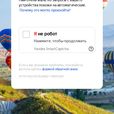
Нам очень жаль, но запросы с вашего
устройства похожи на автоматические.
Почему это могло произойти?
Я не робот
Нажмите, чтобы продолжить
Yandex SmartCaptcha
Если у вас возникли проблемы, пожалуйста,
воспользуйтесь
формой обратной связи
9174114521521624062
:
1785972401