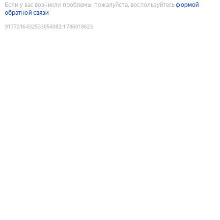
Если у вас возникли проблемы, пожалуйста, воспользуйтесь
формой
обратной связи
9177216432533054082
:
1786018623