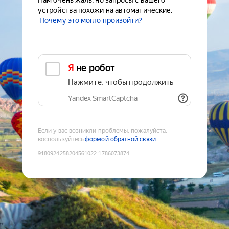
Нам очень жаль, но запросы с вашего
устройства похожи на автоматические.
Почему это могло произойти?
Я не робот
Нажмите, чтобы продолжить
Yandex SmartCaptcha
Если у вас возникли проблемы, пожалуйста,
воспользуйтесь
формой обратной связи
9180924258204561022
:
1786073874