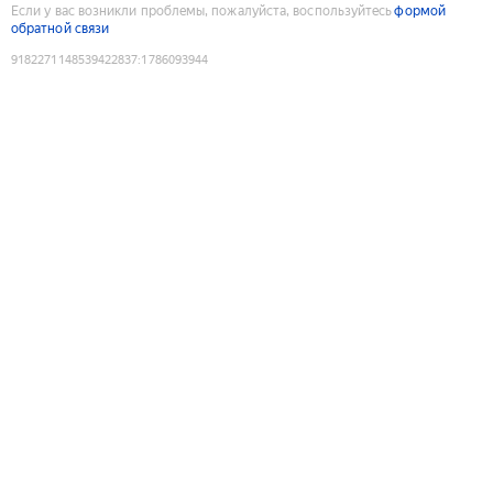
Если у вас возникли проблемы, пожалуйста, воспользуйтесь
формой
обратной связи
9182271148539422837
:
1786093944