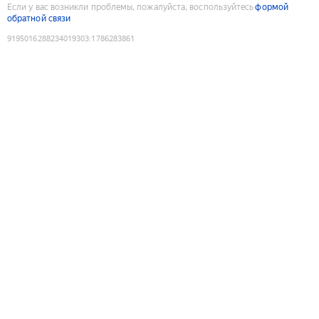
Если у вас возникли проблемы, пожалуйста, воспользуйтесь
формой
обратной связи
9195016288234019303
:
1786283861