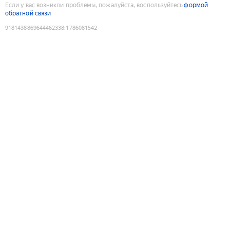
Если у вас возникли проблемы, пожалуйста, воспользуйтесь
формой
обратной связи
9181438869644462338
:
1786081542