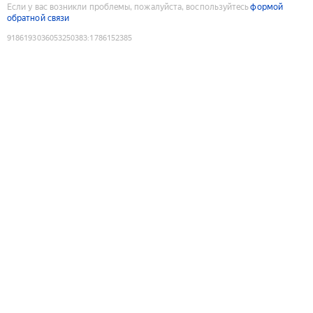
Если у вас возникли проблемы, пожалуйста, воспользуйтесь
формой
обратной связи
9186193036053250383
:
1786152385