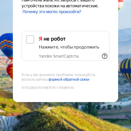
Нам очень жаль, но запросы с вашего
устройства похожи на автоматические.
Почему это могло произойти?
Я не робот
Нажмите, чтобы продолжить
Yandex SmartCaptcha
Если у вас возникли проблемы, пожалуйста,
воспользуйтесь
формой обратной связи
9175238547615987579
:
1785989150