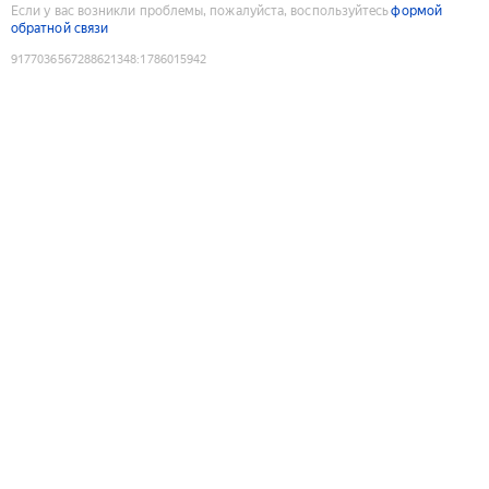
Если у вас возникли проблемы, пожалуйста, воспользуйтесь
формой
обратной связи
9177036567288621348
:
1786015942