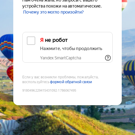
Нам очень жаль, но запросы с вашего
устройства похожи на автоматические.
Почему это могло произойти?
Я не робот
Нажмите, чтобы продолжить
Yandex SmartCaptcha
Если у вас возникли проблемы, пожалуйста,
воспользуйтесь
формой обратной связи
9180496229415431092
:
1786067495