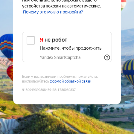
Нам очень жаль, но запросы с вашего
устройства похожи на автоматические.
Почему это могло произойти?
Я не робот
Нажмите, чтобы продолжить
Yandex SmartCaptcha
Если у вас возникли проблемы, пожалуйста,
воспользуйтесь
формой обратной связи
9180049399808459133
:
1786060837