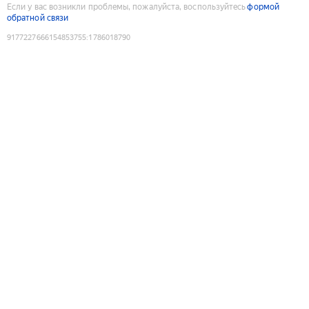
Если у вас возникли проблемы, пожалуйста, воспользуйтесь
формой
обратной связи
9177227666154853755
:
1786018790