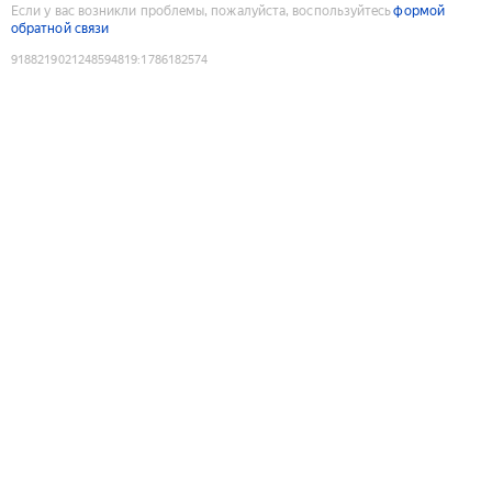
Если у вас возникли проблемы, пожалуйста, воспользуйтесь
формой
обратной связи
9188219021248594819
:
1786182574