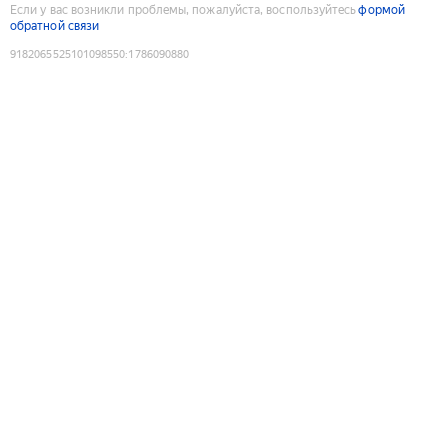
Если у вас возникли проблемы, пожалуйста, воспользуйтесь
формой
обратной связи
9182065525101098550
:
1786090880