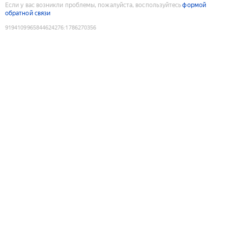
Если у вас возникли проблемы, пожалуйста, воспользуйтесь
формой
обратной связи
9194109965844624276
:
1786270356