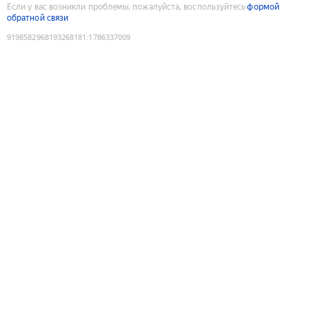
Если у вас возникли проблемы, пожалуйста, воспользуйтесь
формой
обратной связи
9198582968193268181
:
1786337009