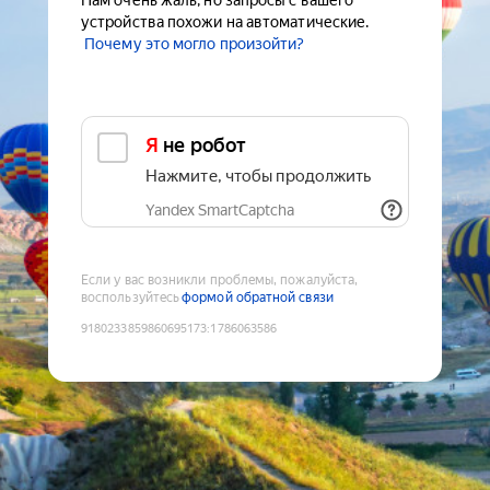
Нам очень жаль, но запросы с вашего
устройства похожи на автоматические.
Почему это могло произойти?
Я не робот
Нажмите, чтобы продолжить
Yandex SmartCaptcha
Если у вас возникли проблемы, пожалуйста,
воспользуйтесь
формой обратной связи
9180233859860695173
:
1786063586