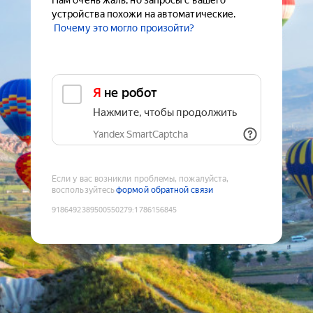
Нам очень жаль, но запросы с вашего
устройства похожи на автоматические.
Почему это могло произойти?
Я не робот
Нажмите, чтобы продолжить
Yandex SmartCaptcha
Если у вас возникли проблемы, пожалуйста,
воспользуйтесь
формой обратной связи
9186492389500550279
:
1786156845