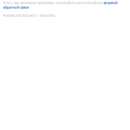
Если у вас возникли проблемы, пожалуйста, воспользуйтесь
формой
обратной связи
9198365159193320631
:
1786333763