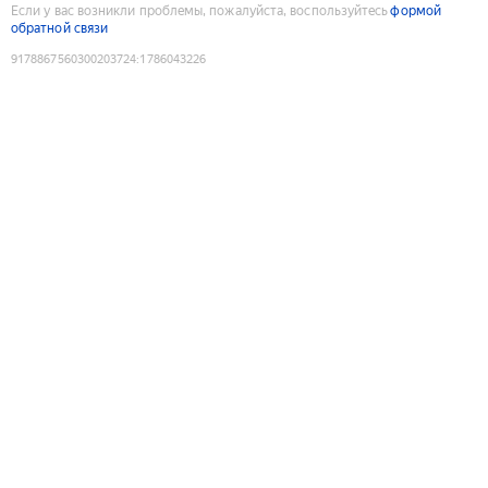
Если у вас возникли проблемы, пожалуйста, воспользуйтесь
формой
обратной связи
9178867560300203724
:
1786043226