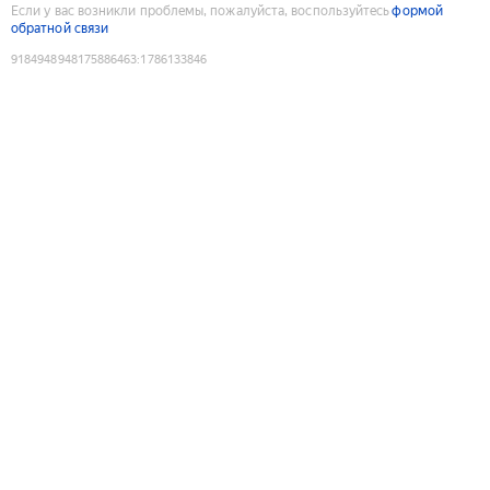
Если у вас возникли проблемы, пожалуйста, воспользуйтесь
формой
обратной связи
9184948948175886463
:
1786133846