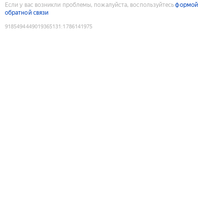
Если у вас возникли проблемы, пожалуйста, воспользуйтесь
формой
обратной связи
9185494449019365131
:
1786141975