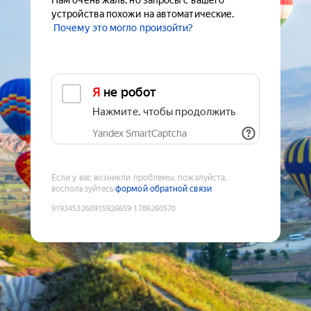
Нам очень жаль, но запросы с вашего
устройства похожи на автоматические.
Почему это могло произойти?
Я не робот
Нажмите, чтобы продолжить
Yandex SmartCaptcha
Если у вас возникли проблемы, пожалуйста,
воспользуйтесь
формой обратной связи
9193453260915926659
:
1786260570