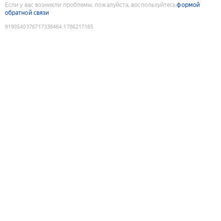
Если у вас возникли проблемы, пожалуйста, воспользуйтесь
формой
обратной связи
9190540376717338464
:
1786217165