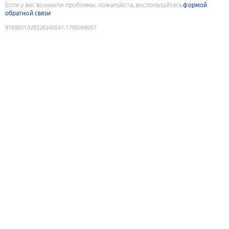
Если у вас возникли проблемы, пожалуйста, воспользуйтесь
формой
обратной связи
9180601028226245541
:
1786069057