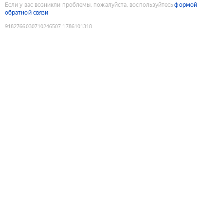
Если у вас возникли проблемы, пожалуйста, воспользуйтесь
формой
обратной связи
9182766030710246507
:
1786101318