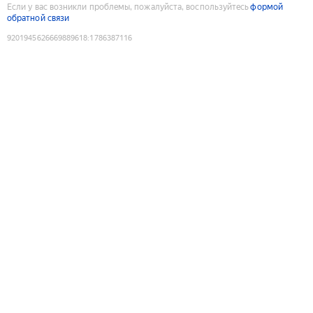
Если у вас возникли проблемы, пожалуйста, воспользуйтесь
формой
обратной связи
9201945626669889618
:
1786387116