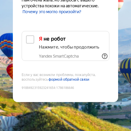
Нам очень жаль, но запросы с вашего
устройства похожи на автоматические.
Почему это могло произойти?
Я не робот
Нажмите, чтобы продолжить
Yandex SmartCaptcha
Если у вас возникли проблемы, пожалуйста,
воспользуйтесь
формой обратной связи
9188492315923241654
:
1786186646