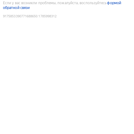
Если у вас возникли проблемы, пожалуйста, воспользуйтесь
формой
обратной связи
9175853390771688650
:
1785998312