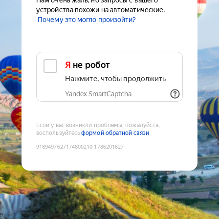
Нам очень жаль, но запросы с вашего
устройства похожи на автоматические.
Почему это могло произойти?
Я не робот
Нажмите, чтобы продолжить
Yandex SmartCaptcha
Если у вас возникли проблемы, пожалуйста,
воспользуйтесь
формой обратной связи
9189497627174800210
:
1786201627