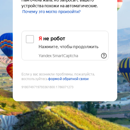
Нам очень жаль, но запросы с вашего
устройства похожи на автоматические.
Почему это могло произойти?
Я не робот
Нажмите, чтобы продолжить
Yandex SmartCaptcha
Если у вас возникли проблемы, пожалуйста,
воспользуйтесь
формой обратной связи
9180749719793361800
:
1786071273