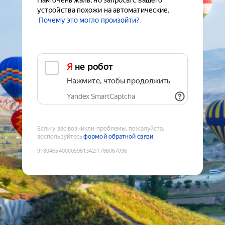
Нам очень жаль, но запросы с вашего
устройства похожи на автоматические.
Почему это могло произойти?
Я не робот
Нажмите, чтобы продолжить
Yandex SmartCaptcha
Если у вас возникли проблемы, пожалуйста,
воспользуйтесь
формой обратной связи
9180465400005961342
:
1786067036