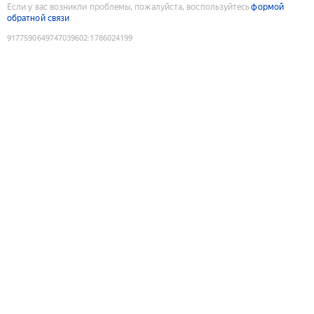
Если у вас возникли проблемы, пожалуйста, воспользуйтесь
формой
обратной связи
9177590649747039602
:
1786024199