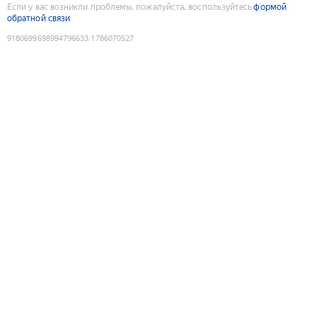
Если у вас возникли проблемы, пожалуйста, воспользуйтесь
формой
обратной связи
9180699698994796633
:
1786070527