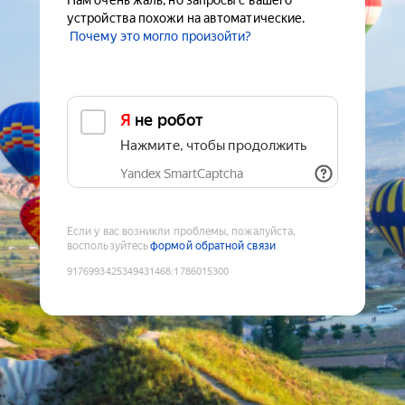
Нам очень жаль, но запросы с вашего
устройства похожи на автоматические.
Почему это могло произойти?
Я не робот
Нажмите, чтобы продолжить
Yandex SmartCaptcha
Если у вас возникли проблемы, пожалуйста,
воспользуйтесь
формой обратной связи
9176993425349431468
:
1786015300