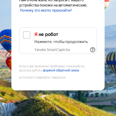
Нам очень жаль, но запросы с вашего
устройства похожи на автоматические.
Почему это могло произойти?
Я не робот
Нажмите, чтобы продолжить
Yandex SmartCaptcha
Если у вас возникли проблемы, пожалуйста,
воспользуйтесь
формой обратной связи
9177470917129954879
:
1786022415