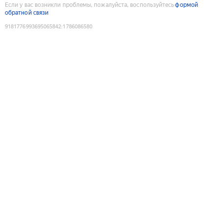
Если у вас возникли проблемы, пожалуйста, воспользуйтесь
формой
обратной связи
9181776993695065842
:
1786086580