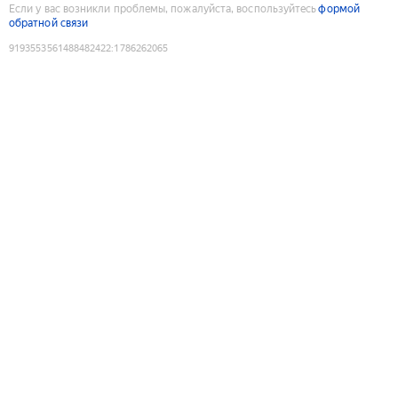
Если у вас возникли проблемы, пожалуйста, воспользуйтесь
формой
обратной связи
9193553561488482422
:
1786262065