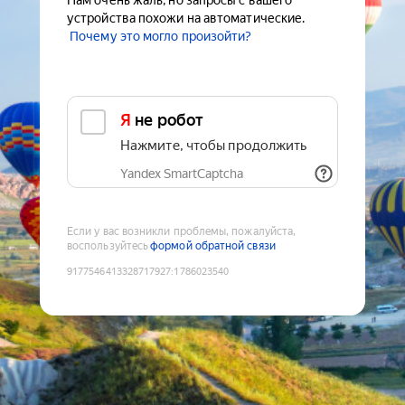
Нам очень жаль, но запросы с вашего
устройства похожи на автоматические.
Почему это могло произойти?
Я не робот
Нажмите, чтобы продолжить
Yandex SmartCaptcha
Если у вас возникли проблемы, пожалуйста,
воспользуйтесь
формой обратной связи
9177546413328717927
:
1786023540