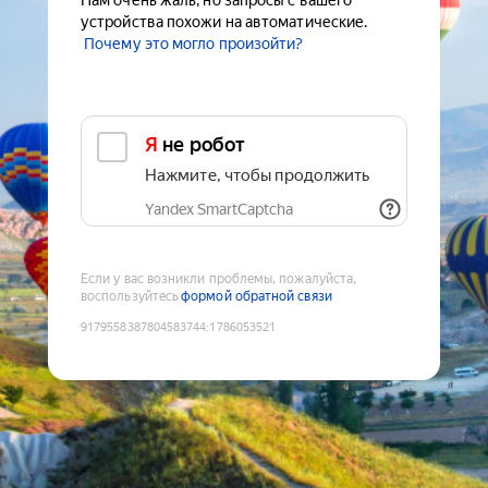
Нам очень жаль, но запросы с вашего
устройства похожи на автоматические.
Почему это могло произойти?
Я не робот
Нажмите, чтобы продолжить
Yandex SmartCaptcha
Если у вас возникли проблемы, пожалуйста,
воспользуйтесь
формой обратной связи
9179558387804583744
:
1786053521