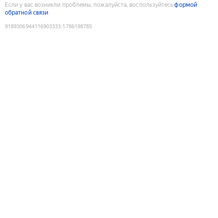
Если у вас возникли проблемы, пожалуйста, воспользуйтесь
формой
обратной связи
9189306944116903333
:
1786198785