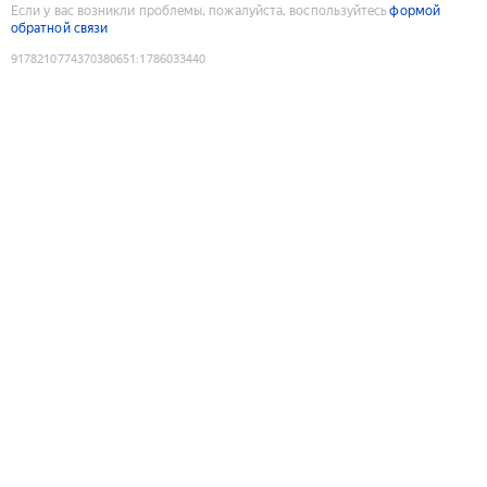
Если у вас возникли проблемы, пожалуйста, воспользуйтесь
формой
обратной связи
9178210774370380651
:
1786033440